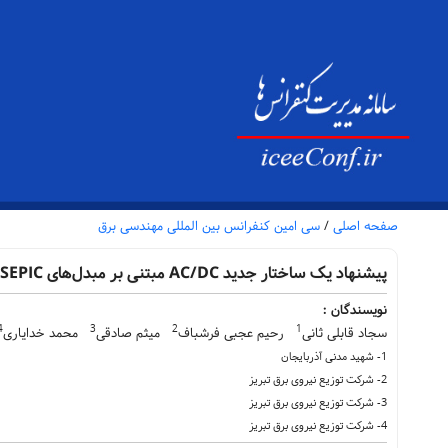
صفحه اصلی
/
سی امین کنفرانس بین المللی مهندسی برق
پیشنهاد یک ساختار جدید AC/DC مبتنی بر مبدل‌های SEPIC و CUK بهبودیافته برای کاربرد شارژر موتورسیکلت‌های الکتریکی
نویسندگان :
4
3
2
1
سجاد قابلی ثانی
رحیم عجبی فرشباف
میثم صادقی
محمد خدایاری
1- شهید مدنی آذربایجان
2- شرکت توزیع نیروی برق تبریز
3- شرکت توزیع نیروی برق تبریز
4- شرکت توزیع نیروی برق تبریز