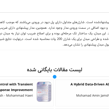
 این مقاله یک ساختار مبدل AC/DC مبتنی بر مبدل‌های SEPIC و CUK پیشنهادشده است. شارژرهای متداول دارای پل دیود در ورودی می‌باشند که 
دیود اضافی در سمت ورودی مدار وجود ندارد. همچنین، مدار پیشنهادی دارای ضریب تو
ر دارد. این مبدل، یک ساختار تک مرحله‌ای بوده و برای اصلاح ضریب توان نیاز به مبدل د
داشت. ولتاژ ورودی مبدل در بازه 160 تا 260 ولت متناوب در نظر گرفته شده و طراحی مبدل برای یک شارژر 200 وات محاسبه شده اس
لیست مقالات بایگانی شده
ntrol with Transient
A Hybrid Data-Driven Al
sponse Improvement
sh - Mohammad Haeri
Mohamad Amin Jamshidi