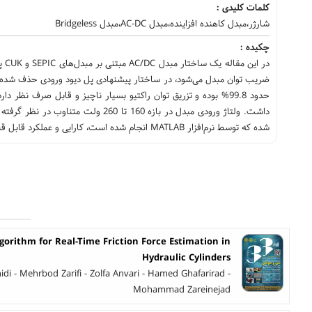
کلمات کلیدی :
شارژر،مبدل کاهنده افزاینده،مبدل AC-DC،مبدل Bridgeless
چکیده :
در
ضریب توان مبدل می‌شود، در ساختار پیشنهادی پل دیود ورودی حذف شده و 
حدود 99.8% بوده و تزریق توان راکتیو بسیار ناچیز و قابل صرف نظ
شده که توسط نرم‌افزار MATLAB انجام شده است، کارایی و عملکرد قابل قبول مبدل پیشنهادی را نشان می‌دهد.
gorithm for Real-Time Friction Force Estimation in
Hydraulic Cylinders
 - Mehrbod Zarifi - Zolfa Anvari - Hamed Ghafarirad -
Mohammad Zareinejad