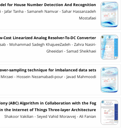
del for House Number Detection And Recognition
i - Jafar Tanha - Samaneh Namvar - Sahar Hassanzadeh
Mostafaei
w-Cost Linearized Analog Resolver-To-DC Converter
asab - Mohammad Sadegh KhajueeZadeh - Zahra Nasiri-
Gheeidari - Samad Sheikhaei
 over-sampling technique for imbalanced data sets
 Mirzaei - Hossein Nezamabadi-pour - Javad Mahmoodi
olony (ABC) Algorithm in Collaboration with the Fog
in the Internet of Things Three-layer Architecture
Shakoor Vakilian - Seyed Vahid Moravvej - Ali Fanian