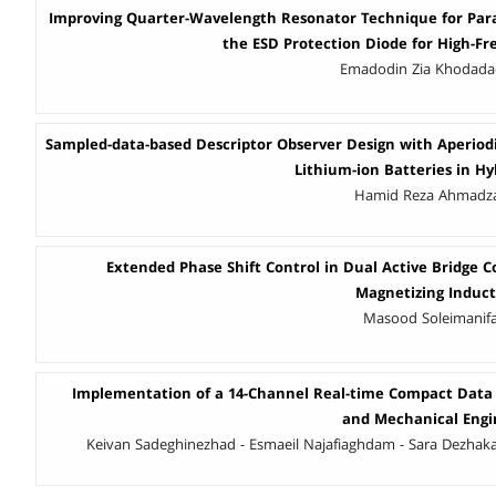
Improving Quarter-Wavelength Resonator Technique for Paras
the ESD Protection Diode for High-Fr
Emadodin Zia Khodadad
Sampled-data-based Descriptor Observer Design with Aperio
Lithium-ion Batteries in Hyb
Hamid Reza Ahmadza
Extended Phase Shift Control in Dual Active Bridge C
Magnetizing Induc
Masood Soleimanifar
Implementation of a 14-Channel Real-time Compact Data 
and Mechanical Engi
Keivan Sadeghinezhad - Esmaeil Najafiaghdam - Sara Dezhak