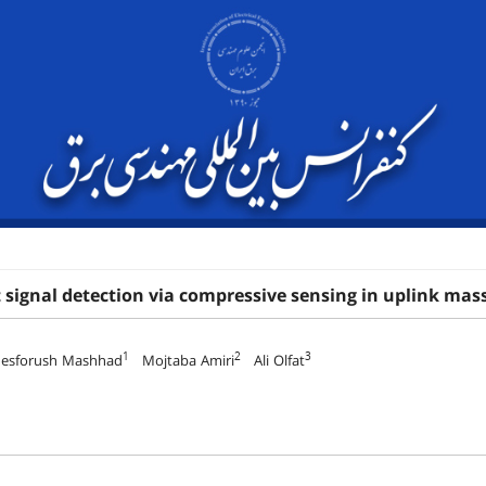
nt signal detection via compressive sensing in uplink m
1
2
3
esforush Mashhad
Mojtaba Amiri
Ali Olfat