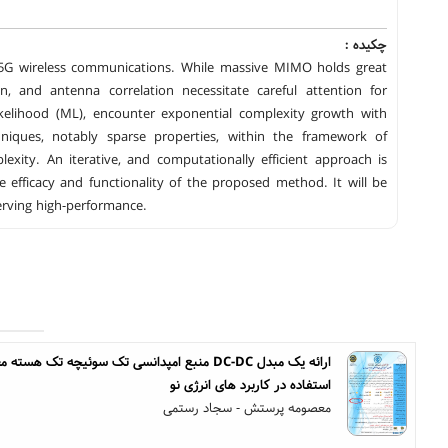
چکیده :
in 5G wireless communications. While massive MIMO holds great
n, and antenna correlation necessitate careful attention for
kelihood (ML), encounter exponential complexity growth with
hniques, notably sparse properties, within the framework of
ity. An iterative, and computationally efficient approach is
efficacy and functionality of the proposed method. It will be
rving high-performance.
ارائه یک مبدل DC-DC منبع امپدانسی تک سوئیچه ت
استفاده در کاربرد های انرژی نو
معصومه پرستش - سجاد رستمی