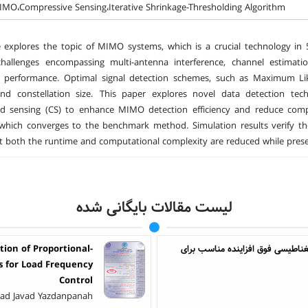
MO،Compressive Sensing،Iterative Shrinkage-Thresholding Algorithm
le explores the topic of MIMO systems, which is a crucial technology 
challenges encompassing multi-antenna interference, channel estimatio
e performance. Optimal signal detection schemes, such as Maximum Li
nd constellation size. This paper explores novel data detection tec
 sensing (CS) to enhance MIMO detection efficiency and reduce complex
hich converges to the benchmark method. Simulation results verify the 
 both the runtime and computational complexity are reduced while prese
لیست مقالات بایگانی شده
ک هسته مغناطیسی فوق افزاینده مناسب برای
ion of Proportional-
rs for Load Frequency
Control
ad Javad Yazdanpanah