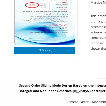
Massive MI
This artic
promise, 
acceptabl
antenna a
compressed
proposed w
shown that
لیست مقالات
Second-Order Sliding Mode Design Based on the Integrat
Integral and Nonlinear $\mathcal{H}_\infty$ Controlle
Behrad Samari - Mohamm