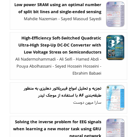
Low power SRAM using an optimal number
of split bit lines and single-ended sensing
Mahdie Nazemian - Sayed Masoud Sayedi
High-Efficiency Soft-Switched Quadratic
Ultra-High Step-Up DC-DC Converter with
Low Voltage Stress on Semiconductors
Ali Nadermohammadi - Ali Seifi - Hamed Abdi -
Pouya Abolhassani - Seyed Hossein Hosseini -
Ebrahim Babaei
تجزیه و تحلیل امواج فیبریلاتور دهلیزی به منظور
طبقه‌بندی AF با استفاده از موجک لیدر
سارا میهن دوست
Solving the inverse problem for EEG signals
when learning a new motor task using GRU
neural network