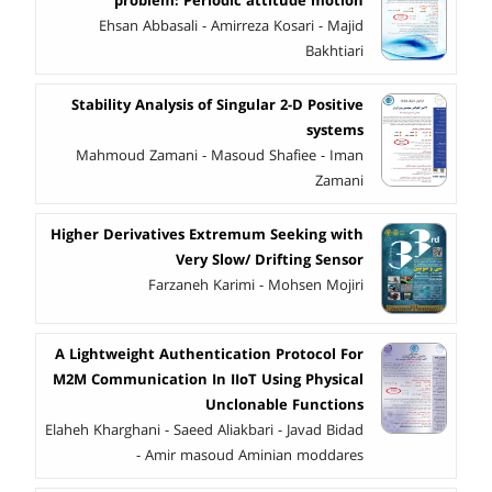
problem: Periodic attitude motion
Ehsan Abbasali - Amirreza Kosari - Majid
Bakhtiari
Stability Analysis of Singular 2-D Positive
systems
Mahmoud Zamani - Masoud Shafiee - Iman
Zamani
Higher Derivatives Extremum Seeking with
Very Slow/ Drifting Sensor
Farzaneh Karimi - Mohsen Mojiri
A Lightweight Authentication Protocol For
M2M Communication In IIoT Using Physical
Unclonable Functions
Elaheh Kharghani - Saeed Aliakbari - Javad Bidad
- Amir masoud Aminian moddares