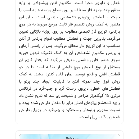
خطی و دایروی مجزا است. مکانیزم آنتن پیشنهادی بر پایه
تحقق چند جبهه فاز مختلف بر روی سطح بازتابنده متناسب با
جهت و قطبش پرتوهای تشعشعی بازتابی است. برای این
منظور به کمک روش تنظیم فاز ثابت مرجع مربوط به هر موج
بازتابی، توزیع فاز تجمعی مطلوب بر روی روزنه بازتابی تعیین
می‌گردد. بنابراین جهت و قطبش مطلوب امواج بازتابی از آنتن
متناسب با این توزیع فاز محقق می‌گردد. پس از راستی آزمایی
و بررسی مکانیزم تشعشعی آن به کمک تکنیک تبدیل فوریه
سریع، عنصر فازی مناسبی معرفی می‌گردد که رفتار فازی آن
مستقل از نوع قطبش موج تابشی از تغذیه است تا هر دو
قطبش افقی و قائم توسط المان قابل کنترل باشد. به کمک
روش فوق چند نمونه آنتن با قابلیت ایجاد چند پرتو با
قطبش‌های خطی، دایروی راست گرد و چپ-گرد در فرکانس
مرکزی 15 گیگاهرتز طراحی و شبیه‌سازی شد که نتایج نشان داد
زاویه تشعشع پرتوهای اصلی برابر با مقدار طراحی شده بوده و
نسبت محوری پرتوهای راست‌گرد و چپ‌گرد در زوایای طراحی
شده زیر 3 دسی‌بل است.