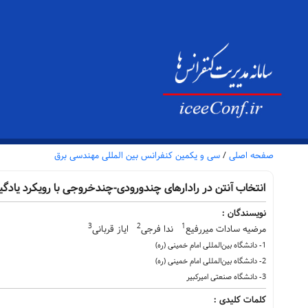
صفحه اصلی
/
سی و یکمین کنفرانس بین المللی مهندسی برق
انتخاب آنتن در رادارهای چندورودی-چندخروجی با رویکرد یادگ
نویسندگان :
3
2
1
مرضیه سادات میررفیع
ندا فرجی
ایاز قربانی
1- دانشگاه بین‌المللی امام خمینی (ره)
2- دانشگاه بین‌المللی امام خمینی (ره)
3- دانشگاه صنعتی امیرکبیر
کلمات کلیدی :