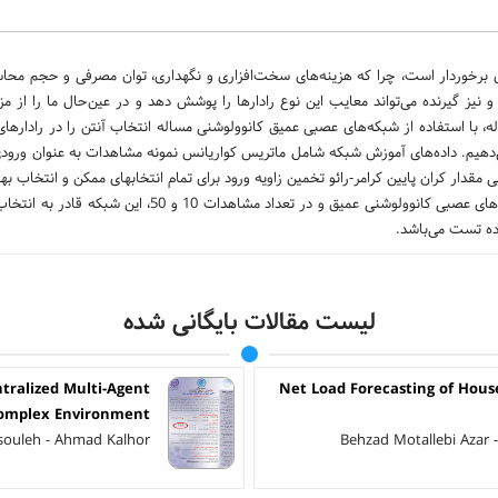
ی برخوردار است، چرا که هزینه‌های سخت‌افزاری و نگهداری، توان مصرفی و حجم محاس
 نیز گیرنده می‌تواند معایب این نوع رادارها را پوشش دهد و در عین‌حال ما را از مزا
اله، با استفاده از شبکه‌های عصبی عمیق کانوولوشنی مساله انتخاب آنتن را در رادارها
ی‌دهیم. داده‌های آموزش شبکه شامل ماتریس کواریانس نمونه مشاهدات به عنوان ورو
ی مقدار کران پایین کرامر-رائو تخمین زاویه ورود برای تمام انتخابهای ممکن و انتخاب بهت
به لحاظ این معیار تعیین می‌شود. با کمک یک معماری مطرح‌شده از شبکه‌های عصبی کانوولوشنی عمیق و در تعداد م
لیست مقالات بایگانی شده
tralized Multi-Agent
Net Load Forecasting of Hou
 Complex Environment
souleh - Ahmad Kalhor
Behzad Motallebi Azar