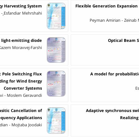
rgy Harvesting System
Flexible Generation Expansion
 - ٍEsfandiar Mehrshahi
Peyman Amirian - Zeinab
 light-emitting diode
Optical Beam S
Kazem Moravvej-Farshi
t Pole Switching Flux
A model for probabilist
ding for Wind Energy
Converter Systems
Es
i - Moslem Geravandi
itic Cancellation of
Adaptive synchronous swi
equency Applications
Realizing
ian - Mojtaba Joodaki