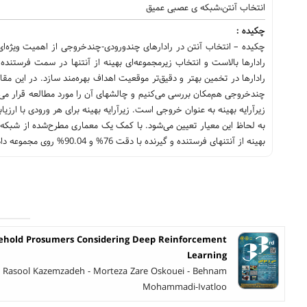
انتخاب آنتن،شبکه ی عصبی عمیق
چکیده :
چکيده – انتخاب آنتن در رادارهای چندورودی-چندخروجی از اهمیت ویژه‌ا
رادارها بالاست و انتخاب زیرمجموعه‌ای بهینه از آنتنها در سمت فرستنده و
رادارها در تخمین بهتر و دقیق‌تر موقعیت اهداف بهره‌مند سازد. در این مق
چندخروجی هم‌مکان بررسی می‌کنیم و چالشهای آن را مورد مطالعه قرار م
زیرآرایه بهینه به عنوان خروجی است. زیرآرایه بهینه برای هر ورودی با ارزیاب
بهینه از آنتنهای فرستنده و گیرنده با دقت 76% و 90.04% روی مجموعه داده تست می‌باشد.
sehold Prosumers Considering Deep Reinforcement
Learning
 - Rasool Kazemzadeh - Morteza Zare Oskouei - Behnam
Mohammadi-Ivatloo