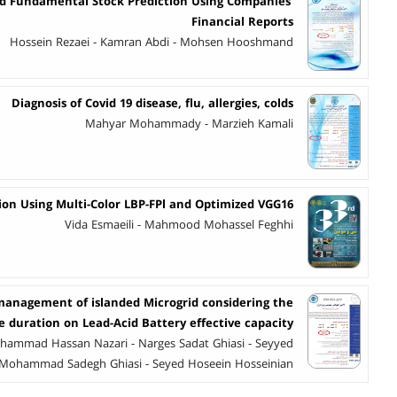
d Fundamental Stock Prediction Using Companies’
Financial Reports
Hossein Rezaei - Kamran Abdi - Mohsen Hooshmand
Diagnosis of Covid 19 disease, flu, allergies, colds
Mahyar Mohammady - Marzieh Kamali
n Using Multi-Color LBP-FPl and Optimized VGG16
Vida Esmaeili - Mahmood Mohassel Feghhi
 management of islanded Microgrid considering the
e duration on Lead-Acid Battery effective capacity
hammad Hassan Nazari - Narges Sadat Ghiasi - Seyyed
Mohammad Sadegh Ghiasi - Seyed Hoseein Hosseinian