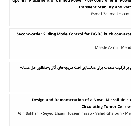
Optimal Placement of Unified Power Flow Controller in Powe
Transient Stability and Volt
Esmail Zahmatkeshan
Second-order Sliding Mode Control for DC-DC buck converte
Maede Azimi - Mehdi
 بر ترکیب محدب برای مدلسازی اُفت دریچه‌های گاز به‌منظور حل مساله
Design and Demonstration of a Novel Microfluidic 
Circulating Tumor Cells 
Atin Bakhshi - Seyed Ehsan Hosseininasab - Vahid Ghafouri - M