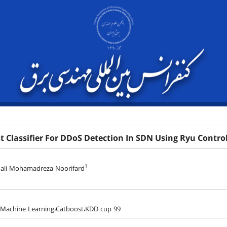
 Classifier For DDoS Detection In SDN Using Ryu Control
1
dali Mohamadreza Noorifard
Machine Learning،Catboost،KDD cup 99