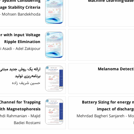
r System Considering
Machine Learning-base
age Stability Criteria
 - Mohsen Bandekhoda
r with input Voltage
Ripple Elimination
 Asadi - Adel Zakipour
Melanoma Detectio
ارائه یک روش جدید مبتنی
برنامه‌ریزی تولید
حسین شریف زاده
Channel for Trapping
Battery Sizing for energy
with Magnetophoresis
impact of discharg
ehdi Rahmanian - Majid
Mehrdad Bagheri Sanjareh - Mo
Badiei Rostami