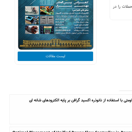
CatBoo و داده‌هایی مانند KDD Cup 1999، شناسایی این حملات را در
لیست مقالات
با استفاده از نانوذره اکسید گرافن بر پایه الکترودهای شانه ای