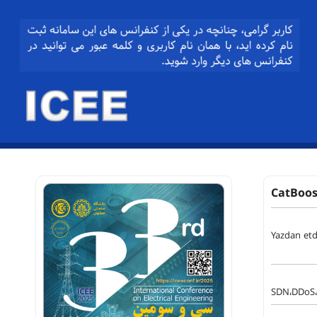
CatBoost
Yazdan et
SDN،DDoS،