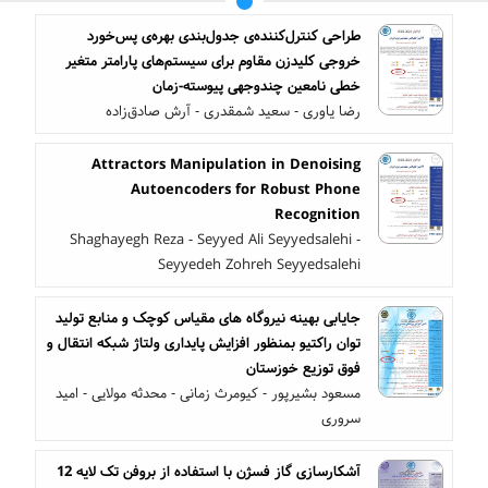
طراحی کنترل‌کننده‌ی جدول‌بندی بهره‌ی پس‌خورد
خروجی کلیدزن مقاوم برای سیستم‌های پارامتر متغیر
خطی نامعین چندوجهی پیوسته-زمان
رضا یاوری - سعید شمقدری - آرش صادق‌زاده
Attractors Manipulation in Denoising
Autoencoders for Robust Phone
Recognition
Shaghayegh Reza - Seyyed Ali Seyyedsalehi -
Seyyedeh Zohreh Seyyedsalehi
جایابی بهینه نیروگاه های مقیاس کوچک و منابع تولید
توان راکتیو بمنظور افزایش پایداری ولتاژ شبکه انتقال و
فوق توزیع خوزستان
مسعود بشیرپور - کیومرث زمانی - محدثه مولایی - امید
سروری
آشکارسازی گاز فسژن با استفاده از بروفن تک لایه 12