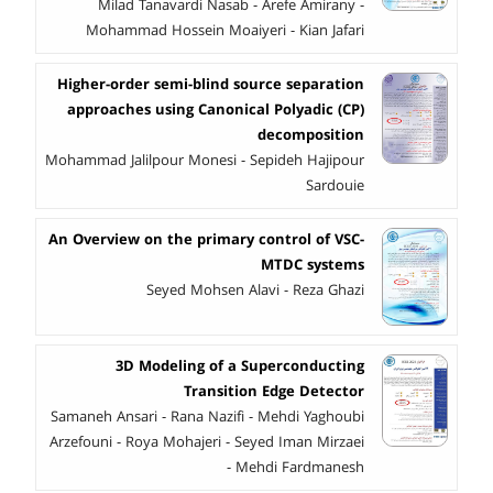
Milad Tanavardi Nasab - Arefe Amirany -
Mohammad Hossein Moaiyeri - Kian Jafari
Higher-order semi-blind source separation
approaches using Canonical Polyadic (CP)
decomposition
Mohammad Jalilpour Monesi - Sepideh Hajipour
Sardouie
An Overview on the primary control of VSC-
MTDC systems
Seyed Mohsen Alavi - Reza Ghazi
3D Modeling of a Superconducting
Transition Edge Detector
Samaneh Ansari - Rana Nazifi - Mehdi Yaghoubi
Arzefouni - Roya Mohajeri - Seyed Iman Mirzaei
- Mehdi Fardmanesh