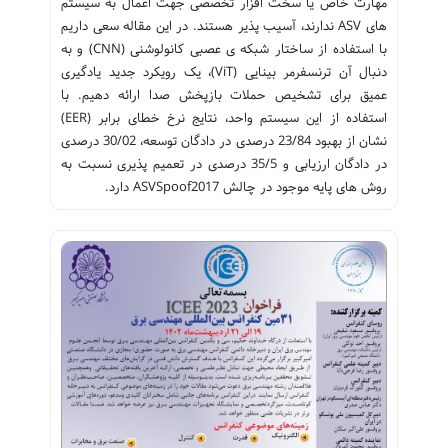
مهارت خاص یا سخت افزار تخصصی جهت اعمال به سیستم
های ASV ندارند، آسیب پذیر هستند. در این مقاله سعی داریم
با استفاده از ساختار شبکه ی عصبی کانولوشنی (CNN) و به
دنبال آن ترنسفرمر بینایی (ViT)، یک رویکرد جدید یادگیری
عمیق برای تشخیص حملات بازپخش صدا ارائه دهیم. با
استفاده از این سیستم واحد، نتایج نرخ خطای برابر (EER)
نشان از بهبود 23/84 درصدی در دادگان توسعه، 30/02 درصدی
در دادگان ارزیابی و 35/5 درصدی در تعمیم پذیری نسبت به
روش های پایه موجود در چالش ASVSpoof2017 دارد.