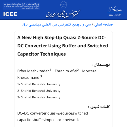
صفحه اصلی
/
سی و دومین کنفرانس بین المللی مهندسی برق
A New High Step-Up Quasi Z-Source DC-
DC Converter Using Buffer and Switched
Capacitor Techniques
نویسندگان :
1
2
Erfan Meshkizadeh
Ebrahim Afjei
Morteza
3
Kheradmandi
1- Shahid Beheshti University
2- Shahid Beheshti University
3- Shahid Beheshti University
کلمات کلیدی :
DC–DC converter،quasi-Z-source،switched
capacitor،buffer،impedance network