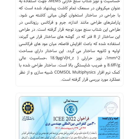
حساسیت و نویز شتاب سنج خازنی MEMS، جهت استفاده به
عنوان میکروفن در سمعک تمام کاشت پیشنهاد شده است که
با جراحی در ساختار استخوان گوش میانی کاشته می شود.
پارامترهای طراحی مانند اندازه، جرم و فرکانس رزونانس در
طراحی این شتاب سنج مورد توجه قرار گرفته است. در طراحی
این ساختار از 8 فنر که در گوشه های ساختار قرار می گیرند،
استفاده شده که باعث افزایش فاصله، میان مود های فرکانسی
اولیه و ثانویه ساختار می گردد. این ساختار دارای مساحت
1mm^2، نویز حرارتی 18.9μg/√(H_z ) ،حساسیت عالی
8.6fF/g و ضریب شایستگی بالا است. ساختار طراحی شده با
کمک نرم افزار COMSOL Multiphysics شبیه سازی و از نظر
عملکرد مورد بررسی قرار گرفته است.