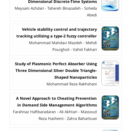
Dimensional Discrete-Time Systems
Meysam Azhdari - Tahereh Binazadeh - Soheila
Abedi
Vehicle stability control and trajectory
tracking utilizing a type-2 fuzzy controller
Mohammad Mahdavi Mazdeh - Mehdi
Pourgholi - Vahid Fakhari
Study of Plasmonic Perfect Absorber Using
Three Dimensional Silver Double Triangle-
Shaped Nanoparticles
Mohammad Reza Rakhshani
A Novel Approach to Cheating Prevention
in Demand Side Management Algorithms
Farahnaz Haftbaradaran - Ali Akhtari - Massoud
Reza Hashemi - Zahra Baharlouei