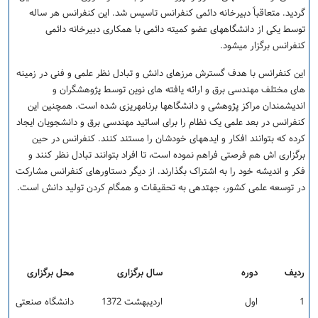
گردید. متعاقباً دبیرخانه دائمی کنفرانس تاسیس شد. این کنفرانس هر ساله
توسط یکی از دانشگاه­های عضو کمیته دائمی با همکاری دبیرخانه دائمی
کنفرانس برگزار می­شود.
این کنفرانس با هدف گسترش مرزهای دانش و تبادل نظر علمی و فنی در زمینه
های مختلف مهندسی برق و ارائه یافته های نوین توسط پژوهشگران و
اندیشمندان مراکز پژوهشی و دانشگاه­ها برنامه­ریزی شده است. همچنین این
کنفرانس در بعد علمی یک نظام را برای اساتید مهندسی برق و دانشجویان ایجاد
کرده که بتوانند افکار و ایده­های خودشان را مستند کنند. کنفرانس در حین
برگزاری اش هم فرصتی فراهم نموده است، تا افراد بتوانند تبادل نظر کنند و
فکر و اندیشه خود را به اشتراک بگذارند. از دیگر دستاورهای کنفرانس مشارکت
در توسعه علمی کشور، جهت­دهی به تحقیقات و همگام کردن تولید دانش است.
تاریخچه
ردیف
دوره
سال برگزاری
محل برگزاری
1
اول
اردیبهشت 1372
دانشگاه صنعتی اميرک