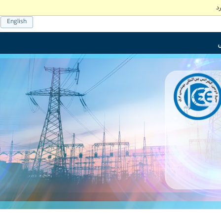
د
English
ی