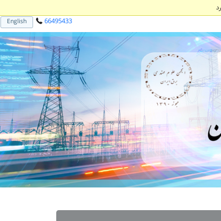
د
66495433
English