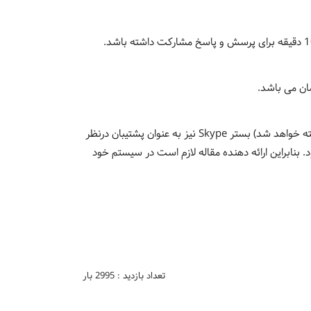
ان می باشد.
نویسندگان محترم مطلع باشند که علاوه بر بستر اصلی ارائه مقالات (سامانه LMS که لینک هر نشست در سایت کنفرانس گذاشته خواهد شد) بستر Skype نیز به عنوان پشتیبان درنظر
نه منتقل می شود. بنابراین ارائه دهنده مقاله لازم است در سیستم خود
تعداد بازدید : 2995 بار