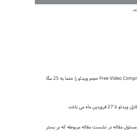
پس از تهیه ویدئو درصورتیکه حجم آن بالاتر از 25 مگا بایت باشد، لازم است با استفاده از نرم افزارهای کاهش حجم، مانند Free Video Compressor حجم ویدئو را حتما به 25 مگا
ن ماه می باشد.
ه مسئول مقاله در نشست مقاله مربوطه که بر بستر