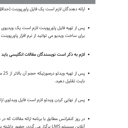
ارائه دهندگان لازم است یک فایل پاورپوینت (حداقل 15 و حداکثر 20 اسلایدی) مطابق با الگوهای قرار داده شده در ذیل، تهیه ک
پس از تهیه فایل پاورپوینت لازم است یک ویدیوی از روی فایل پاورپوینت با
برای ساخت ویدیو می توانید از نرم افزار پاورپوینت و یا نرم افزار t Screen Recorder
لازم به ذکر است نویسندگان مقالات انگلیسی باید وید
بایت تقلیل دهید.
پس از نهایی کردن ویدئو لازم است فایل ویدئوی ارائه خود را
در روز کنفرانس مطابق با برنامه ارائه مقالات که
آنلاین سیستم LMS برگزار می گردد، حضور داشته باشد.