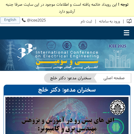
توجه !
این رویداد خاتمه یافته است و اطلاعات موجود در این سایت صرفا جنبه
آرشیو دارد
English
@icee2025
|
|
ورود به سامانه
ثبت نام
Toggle main menu visibility
صفحه اصلی
سخنران مدعو: دکتر خلج
سخنران مدعو: دکتر خلج