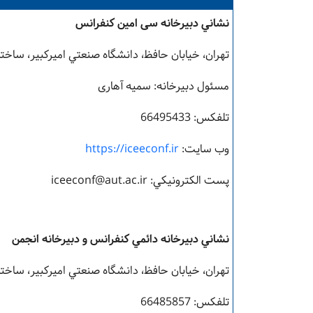
نشاني دبيرخانه سی امین کنفرانس
تهران، خيابان حافظ، دانشگاه صنعتي اميرکبير، ساختمان
مسئول دبیرخانه: سمیه آهاری
تلفکس: 66495433
وب سايت:
https://iceeconf.ir
پست الکترونيکي:
iceeconf@aut.ac.ir
نشاني دبيرخانه دائمي کنفرانس و دبیرخانه انجمن
تهران، خيابان حافظ، دانشگاه صنعتي اميرکبير، ساختما
تلفکس: 66485857