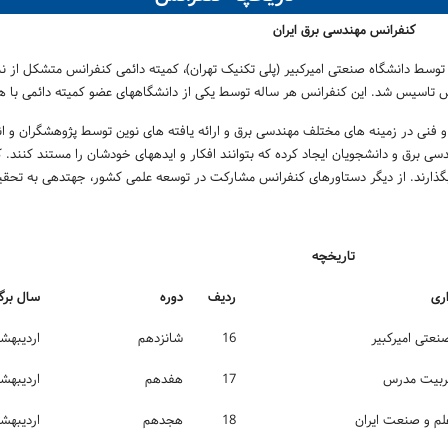
رق ایران
س از برگزاری اولین کنفرانس مهندسی برق ایران در سال 1372 توسط دانشگاه صنعتی امیرکبیر (پلی تکنیک تهران)، کمیته د
نس تاسیس شد. این کنفرانس هر ساله توسط یکی از دانشگاه­های عضو کمیته دائمی با هم
نی در زمینه های مختلف مهندسی برق و ارائه یافته های نوین توسط پژوهشگران و اند
سی برق و دانشجویان ایجاد کرده که بتوانند افکار و ایده­های خودشان را مستند کنند
اک بگذارند. از دیگر دستاورهای کنفرانس مشارکت در توسعه علمی کشور، جهت­دهی به تح
چه
ری
ردیف
دوره
سال برگ
نعتی اميرکبير
16
شانزدهم
اردیبهشت­7
تربيت مدرس
17
هفدهم
اردیبهشت8
لم و صنعت ایران
18
هجدهم
اردیبهشت ­